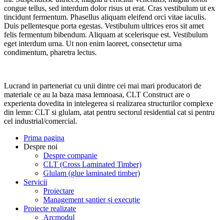
congue tellus, sed interdum dolor risus ut erat. Cras vestibulum ut ex
tincidunt fermentum. Phasellus aliquam eleifend orci vitae iaculis.
Duis pellentesque porta egestas. Vestibulum ultrices eros sit amet
felis fermentum bibendum. Aliquam at scelerisque est. Vestibulum
eget interdum urna. Ut non enim laoreet, consectetur urna
condimentum, pharetra lectus.
Lucrand in parteneriat cu unii dintre cei mai mari producatori de
materiale ce au la baza masa lemnoasa, CLT Construct are o
experienta dovedita in intelegerea si realizarea structurilor complexe
din lemn: CLT si glulam, atat pentru sectorul residential cat si pentru
cel industrial/comercial.
Prima pagina
Despre noi
Despre companie
CLT (Cross Laminated Timber)
Glulam (glue laminated timber)
Servicii
Proiectare
Management șantier și execuție
Proiecte realizate
Arcmodul