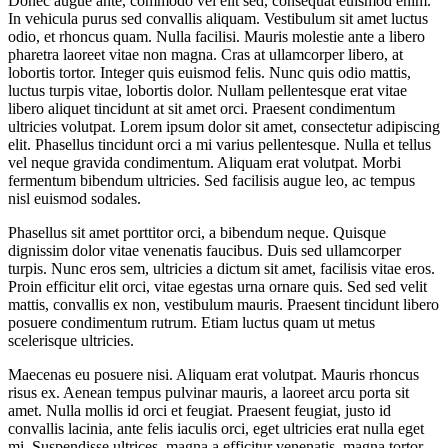
Donec augue ante, commodo vel elit sed, consequat euismod enim.
In vehicula purus sed convallis aliquam. Vestibulum sit amet luctus
odio, et rhoncus quam. Nulla facilisi. Mauris molestie ante a libero
pharetra laoreet vitae non magna. Cras at ullamcorper libero, at
lobortis tortor. Integer quis euismod felis. Nunc quis odio mattis,
luctus turpis vitae, lobortis dolor. Nullam pellentesque erat vitae
libero aliquet tincidunt at sit amet orci. Praesent condimentum
ultricies volutpat. Lorem ipsum dolor sit amet, consectetur adipiscing
elit. Phasellus tincidunt orci a mi varius pellentesque. Nulla et tellus
vel neque gravida condimentum. Aliquam erat volutpat. Morbi
fermentum bibendum ultricies. Sed facilisis augue leo, ac tempus
nisl euismod sodales.
Phasellus sit amet porttitor orci, a bibendum neque. Quisque
dignissim dolor vitae venenatis faucibus. Duis sed ullamcorper
turpis. Nunc eros sem, ultricies a dictum sit amet, facilisis vitae eros.
Proin efficitur elit orci, vitae egestas urna ornare quis. Sed sed velit
mattis, convallis ex non, vestibulum mauris. Praesent tincidunt libero
posuere condimentum rutrum. Etiam luctus quam ut metus
scelerisque ultricies.
Maecenas eu posuere nisi. Aliquam erat volutpat. Mauris rhoncus
risus ex. Aenean tempus pulvinar mauris, a laoreet arcu porta sit
amet. Nulla mollis id orci et feugiat. Praesent feugiat, justo id
convallis lacinia, ante felis iaculis orci, eget ultricies erat nulla eget
mi. Suspendisse ultrices, magna a efficitur venenatis, magna tortor