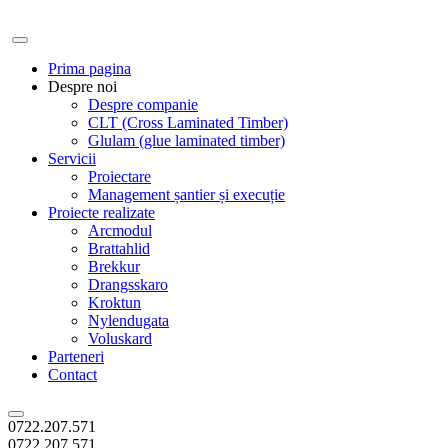
Prima pagina
Despre noi
Despre companie
CLT (Cross Laminated Timber)
Glulam (glue laminated timber)
Servicii
Proiectare
Management șantier și execuție
Proiecte realizate
Arcmodul
Brattahlid
Brekkur
Drangsskaro
Kroktun
Nylendugata
Voluskard
Parteneri
Contact
0722.207.571
0722.207.571